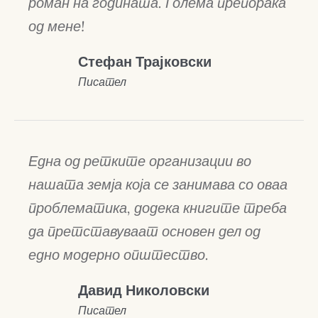
роман на годината. Голема препорака
од мене!
Стефан Трајковски
Писател
Една од ретките организации во
нашата земја која се занимава со оваа
проблематика, додека книгите треба
да претставуваат основен дел од
едно модерно општество.
Давид Николовски
Писател