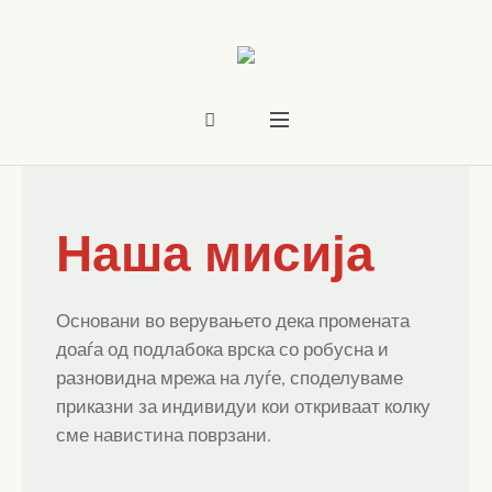
Наша мисија
Основани во верувањето дека промената
доаѓа од подлабока врска со робусна и
разновидна мрежа на луѓе, споделуваме
приказни за индивидуи кои откриваат колку
сме навистина поврзани.