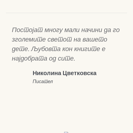
Постојат многу мали начини да го
зголемите светот на вашето
дете. Љубовта кон книгите е
најдобрата од сите.
Николина Цветковска
Писател