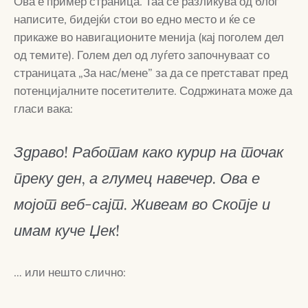
Ова е пример страница. Таа се разликува од блог
написите, бидејќи стои во едно место и ќе се
прикаже во навигационите менија (кај поголем дел
од темите). Голем дел од луѓето започнуваат со
страницата „За нас/мене” за да се претстават пред
потенцијалните посетителите. Содржината може да
гласи вака:
Здраво! Работам како курир на точак
преку ден, а глумец навечер. Ова е
мојот веб-сајт. Живеам во Скопје и
имам куче Џек!
… или нешто слично: