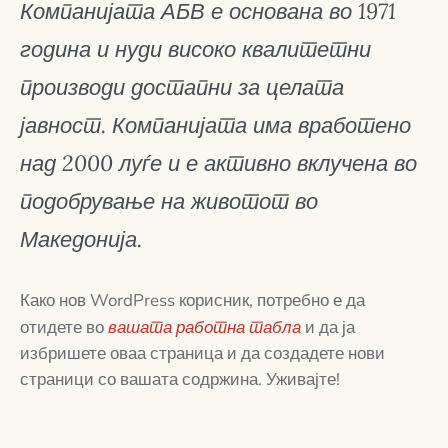
Компанијата АБВ е основана во 1971
година и нуди високо квалитетни
производи достапни за целата
јавност. Компанијата има вработено
над 2000 луѓе и е активно вклучена во
подобрување на животот во
Македонија.
Како нов WordPress корисник, потребно е да
отидете во
вашата работна табла
и да ја
избришете оваа страница и да создадете нови
страници со вашата содржина. Уживајте!