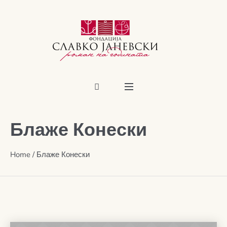
Блаже Конески
Home
/
Блаже Конески