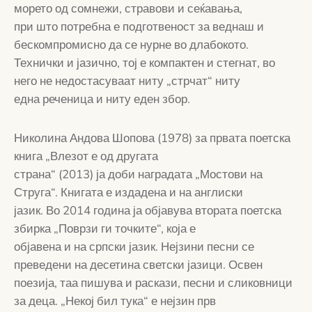
морето од сомнежи, стравови и сеќавања,
при што потребна е подготвеност за веднаш и
бескомпромисно да се нурне во длабокото.
Технички и јазично, тој е компактен и стегнат, во
него не недостасуваат ниту „стрчат“ ниту
една реченица и ниту еден збор.
Николина Андова Шопова (1978) за првата поетска
книга „Влезот е од другата
страна“ (2013) ја доби наградата „Мостови на
Струга“. Книгата е издадена и на англиски
јазик. Во 2014 година ја објавува втората поетска
збирка „Поврзи ги точките“, која е
објавена и на српски јазик. Нејзини песни се
преведени на десетина светски јазици. Освен
поезија, таа пишува и раскази, песни и сликовници
за деца. „Некој бил тука“ е нејзин прв