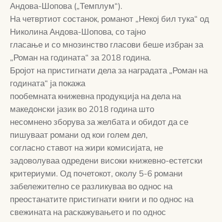
Андова-Шопова („Темплум“).
На четвртиот состанок, романот „Некој бил тука“ од
Николина Андова-Шопова, со тајно
гласање и со мнозинство гласови беше избран за
„Роман на годината“ за 2018 година.
Бројот на пристигнати дела за наградата „Роман на
годината“ ја покажа
пообемната книжевна продукција на дела на
македонски јазик во 2018 година што
несомнено зборува за желбата и обидот да се
пишуваат романи од кои голем дел,
согласно ставот на жири комисијата, не
задоволуваа одредени високи книжевно-естетски
критериуми. Од почетокот, околу 5-6 романи
забележително се разликуваа во однос на
преостанатите пристигнати книги и по однос на
свежината на раскажувањето и по однос