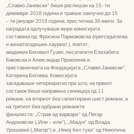
„Славко Јаневски“ беше распишан на 15 -ти
декември 2018 година и траеше заклучно до 15
– ти јануари 2019 година, пристигнаа 36 книги. За
наградата одлучуваше жири комисијата
составена од: Фросина Пармаковска (претседателка
и минатогодишен лауреат ), поетот,
академик Богомил Ѓузел, писателите Елизабета
Баковска и Александар Прокопиев и
преставничката на Фондацијата „Славко Јаневски“,
Катерина Богоева. Комисијата
заседаваше четирикратно при што, на првиот
состанок беше направена селекција од 11
романи, на вториот беа селектирани шест романи, а
на третиот беа одбрани романите
финалисти: „Страв од варвари“ од Петар
Андоновски („Или – или“), „Маџун“ од Влада
Урошевиќ („Магор“) и „Некој бил тука“ од Николина