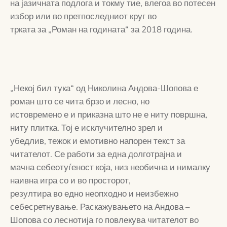
на јазичната подлога и токму тие, влегоа во потесен
избор или во претпоследниот круг во
трката за „Роман на годината“ за 2018 година.
„Некој бил тука“ од Николина Андова-Шопова е
роман што се чита брзо и лесно, но
истовремено е и приказна што не е ниту површна,
ниту плитка. Тој е исклучително зрел и
убедлив, тежок и емотивно напорен текст за
читателот. Се работи за една долготрајна и
мачна себеотуѓеност која, низ необична и нималку
наивна игра со и во просторот,
резултира во едно неопходно и неизбежно
себесретнување. Раскажувањето на Андова –
Шопова со леснотија го повлекува читателот во