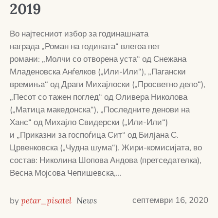
2019
Во најтесниот избор за годинашната
награда „Роман на годината“ влегоа пет
романи: „Молчи со отворена уста“ од Снежана
Младеновска Анѓелков („Или-Или“), „Пагански
времиња“ од Драги Михајлоски („Просветно дело“),
„Песот со тажен поглед“ од Оливера Николова
(„Матица македонска“), „Последните денови на
Ханс“ од Михајло Свидерски („Или-Или“)
и „Приказни за госпоѓица Сит“ од Билјана С.
Црвенковска („Чудна шума“). Жири-комисијата, во
состав: Николина Шопова Андова (претседателка),
Весна Мојсова Чепишевска,...
септември 16, 2020
by
petar_pisatel
News