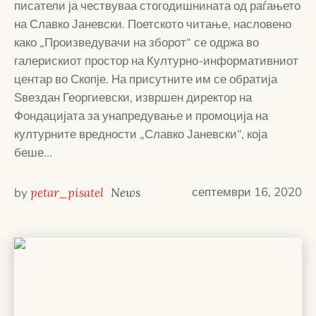
писатели ја чествуваа стогодишнината од раѓањето
на Славко Јаневски. Поетското читање, насловено
како „Произведувачи на зборот“ се одржа во
галерискиот простор на Културно-информативниот
центар во Скопје. На присутните им се обратија
Ѕвездан Георгиевски, извршен директор на
Фондацијата за унапредување и промоција на
културните вредности „Славко Јаневски“, која
беше...
септември 16, 2020
by
petar_pisatel
News